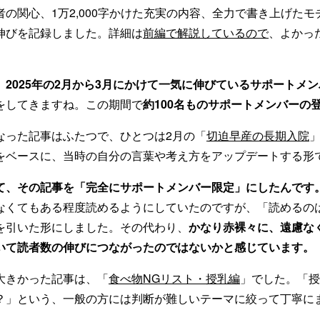
の関心、1万2,000字かけた充実の内容、全力で書き上げた
伸びを記録しました。詳細は
前編で解説しているので
、よかっ
、
2025年の2月から3月にかけて一気に伸びているサポートメ
をしてきますね。この期間で
約100名ものサポートメンバーの
なった記事はふたつで、ひとつは2月の「
切迫早産の長期入院
をベースに、当時の自分の言葉や考え方をアップデートする形
て、その記事を「完全にサポートメンバー限定」にしたんです
なくてもある程度読めるようにしていたのですが、「読めるの
を引いた形にしました。その代わり、
かなり赤裸々に、遠慮な
いて読者数の伸びにつながったのではないかと感じています。
大きかった記事は、「
食べ物NGリスト・授乳編
」でした。「授
？」という、一般の方には判断が難しいテーマに絞って丁寧に