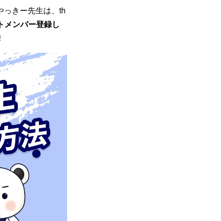
っきー先生は、th
トメンバー登録し
！