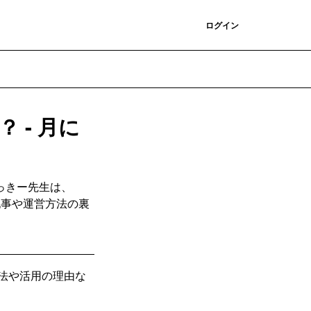
登録
ログイン
 - 月に
っきー先生は、
た記事や運営方法の裏
営方法や活用の理由な