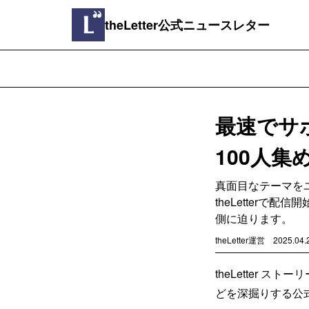
theLetter公式ニュースレター
最速でサ
100人集
真面目なテーマを
theLetter
側に迫ります。
theLetter運営
2025.04.
theLetter 
どを深掘りする公