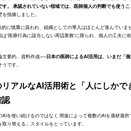
です。 承認されていない領域では、医師個人の判断でも使うこ
壁を指摘しました。
助は法的に慎重に扱われ、組織としての導入はほとんど進んでいま
場面は“医療行為に該当しない周辺業務”に限られ、個人の工夫に
論文要約、資料作成──
日本の医師によるAI活用は、いまだ「
そうです。
のリアルなAI活用術と「人にしかで
確認
AIを使い続けるのではなく 用途によって複数のAIを適材適
を取り替える」スタイルをとっています。