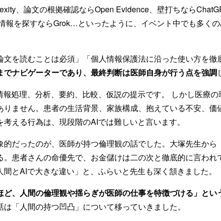
exity、論文の根拠確認ならOpen Evidence、壁打ちならCha
新の情報を探すならGrok…といったように、イベント中でも多くの
論文を読むことは必須」「個人情報保護法に沿った使い方を徹
くまでナビゲーターであり、最終判断は医師自身が行う点を強調
、情報処理、分析、要約、比較、仮説の提示です。 しかし医療の
ありません。患者の生活背景、家族構成、抱えている不安、価値
を考える行為は、現段階のAIでは難しいと言います。
象的だったのが、医師が持つ倫理観の話でした。大塚先生から
る。患者さんの命優先で、お金儲けは二の次と徹底的に言われ
人間とAIで大きな違い」と、ふらいと先生も深く頷きました。
むほど、人間の倫理観や揺らぎが医師の仕事を特徴づける」とい
話は「人間の持つ凹凸」について移っていきました。