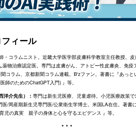
ロフィール
師・コラムニスト。近畿大学医学部皮膚科学教室主任教授。皮
ん薬物治療認定医。専門は皮膚がん、アトピー性皮膚炎、免疫
、産経新聞コラム、京都新聞コラム連載。B'zファン。著書に『あっと
医師のためのChatGPT入門) 』等。
今西洋介先生）：
専門は新生児医療、児童虐待。小児医療政策で
門医/周産期新生児専門医/公衆衛生学博士。米国LA在住。著書
の育児の真実 親子の身体と心を守るエビデンス 』等。
***