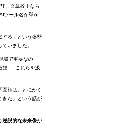
tGPT、文章校正なら
AIツール名が挙が
底する」という姿勢
していました。
現場で重要なの
観── これらを汲
「医師は、とにかく
てきた」という話が
う逆説的な未来像
が