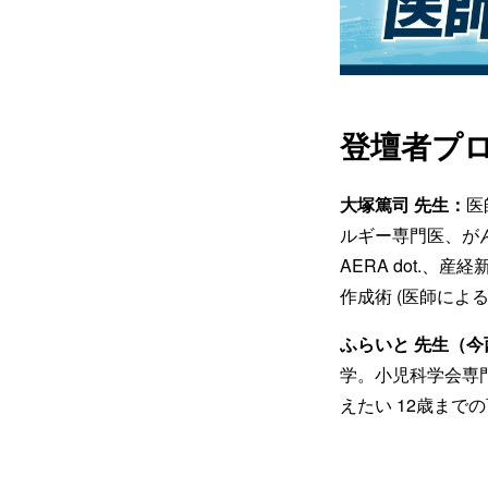
登壇者プ
大塚篤司 先生：
医
ルギー専門医、が
AERA dot.
作成術 (医師による
ふらいと 先生（
学。小児科学会専
えたい 12歳まで