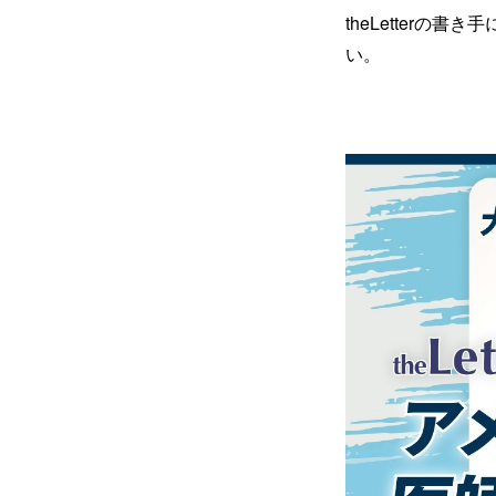
theLetter
い。