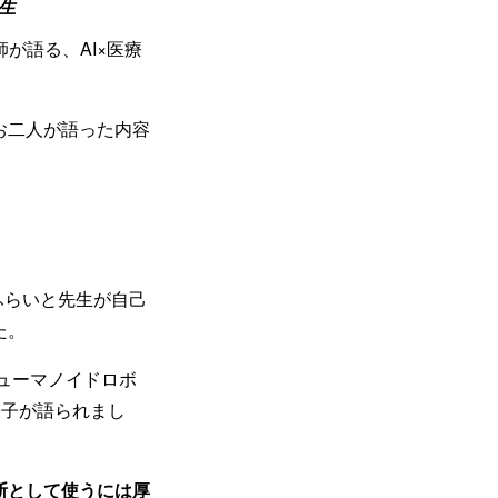
生
が語る、AI×医療
お二人が語った内容
ふらいと先生が自己
た。
ヒューマノイドロボ
様子が語られまし
断として使うには厚