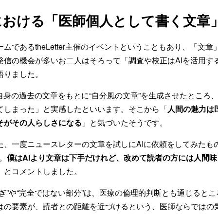
期における「医師個人として書く文章
ムであるtheLetter主催のイベントということもあり、「文
発信の機会が多いお二人はそろって「調査や校正はAIを活用す
語りました。
に自身の過去の文章をもとに“自分風の文章”を生成させたところ
てしまった」と実感したといいます。そこから「
人間の魅力は
こそがその人らしさになる
」と気づいたそうです。
た、一度ニュースレターの文章を試しにAIに依頼をしてみたも
。
僕はAIより文章は下手だけれど、改めて読者の方には人間
」とコメントしました。
ぎ”や“完全ではない部分”は、医療の倫理的判断とも通じると
はの要素が、読者との距離を近づけるという、医師ならではの