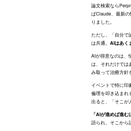
論文検索ならPerpr
ばClaude、最
りました。
ただし、「自分で
は共通。
AIはあ
AIが得意なのは
は、それだけでは
み取って治療方針
イベントで特に印
倫理を叩き込まれ
出ると、「そこが
「AIが進めば進
語られ、そこから